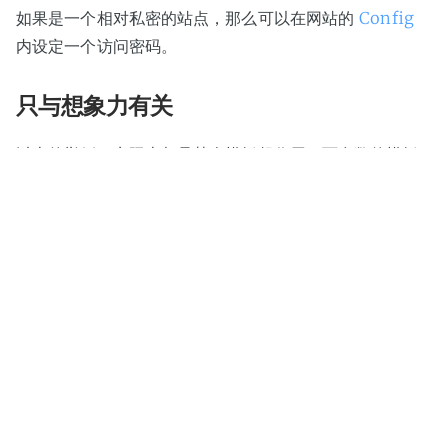
如果是一个相对私密的站点，那么可以在网站的
Config
内设定一个访问密码。
只与想象力有关
以上的举例，实际上都是某个模板起作用，而多数的模板
代码量也都在 100 行之内。
Bitcron 到底能做什么？ 其实，只与想象力有关。
更多...
Bitcron 才刚刚开始。