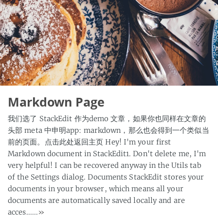
Markdown Page
我们选了 StackEdit 作为demo 文章，如果你也同样在文章的
头部 meta 中申明app: markdown，那么也会得到一个类似当
前的页面。点击此处返回主页 Hey! I'm your first
Markdown document in StackEdit1. Don't delete me, I'm
very helpful! I can be recovered anyway in the Utils tab
of the Settings dialog. Documents StackEdit stores your
documents in your browser, which means all your
documents are automatically saved locally and are
acces......
»